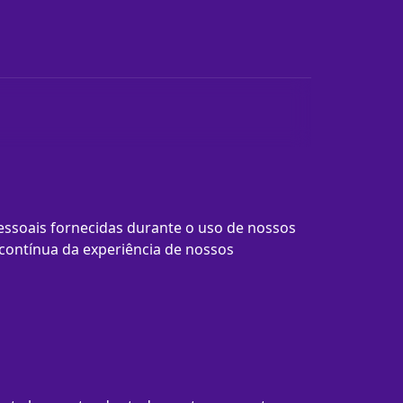
essoais fornecidas durante o uso de nossos
 contínua da experiência de nossos