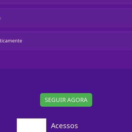
a
aticamente
SEGUIR AGORA
Acessos