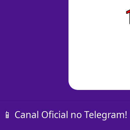
📱 Canal Oficial no Telegram!