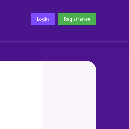
Login
Registrar-se