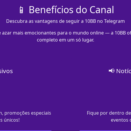
📱 Benefícios do Canal
Descubra as vantagens de seguir a 10BB no Telegram
de azar mais emocionantes para o mundo online — a 10BB of
completo em um só lugar.
sivos
📢 Notí
m, promoções especiais
Fique por dentro d
s únicos!
eventos 