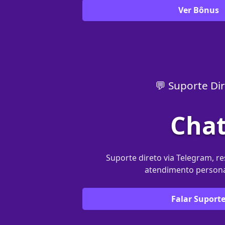
Ver Bônus
💬 Suporte Di
Cha
Suporte direto via Telegram, r
atendimento persona
Falar Suport