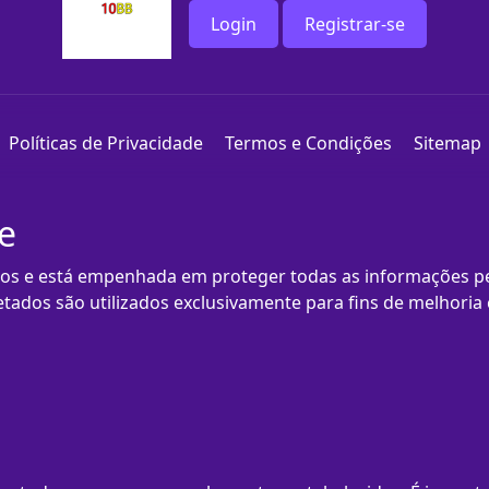
Login
Registrar-se
Políticas de Privacidade
Termos e Condições
Sitemap
de
rios e está empenhada em proteger todas as informações p
tados são utilizados exclusivamente para fins de melhoria