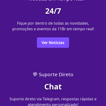
24/7
Fique por dentro de todas as novidades,
promoções e eventos da 11Br em tempo real!
Ver Notícias
💬 Suporte Direto
Chat
Suporte direto via Telegram, respostas rápidas e
atendimento personalizado!