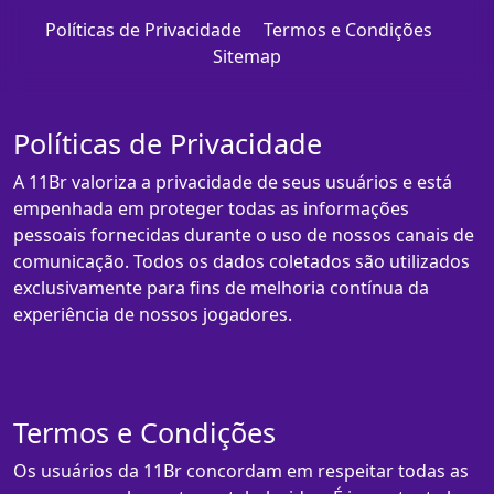
Políticas de Privacidade
Termos e Condições
Sitemap
Políticas de Privacidade
A 11Br valoriza a privacidade de seus usuários e está
empenhada em proteger todas as informações
pessoais fornecidas durante o uso de nossos canais de
comunicação. Todos os dados coletados são utilizados
exclusivamente para fins de melhoria contínua da
experiência de nossos jogadores.
Termos e Condições
Os usuários da 11Br concordam em respeitar todas as