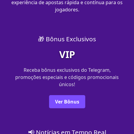
experiência de apostas rápida e contínua para os
jogadores.
🎁 Bônus Exclusivos
VIP
Receba bônus exclusivos do Telegram,
promoções especiais e códigos promocionais
únicos!
Ver Bônus
📢 Notícias em Tempo Real