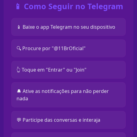
📱 Como Seguir no Telegram
📱 Baixe o app Telegram no seu dispositivo
🔍 Procure por "@11BrOficial"
👆 Toque em "Entrar" ou "Join"
🔔 Ative as notificações para não perder
nada
💬 Participe das conversas e interaja