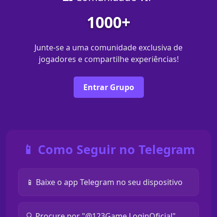
1000+
Junte-se a uma comunidade exclusiva de
jogadores e compartilhe experiências!
Entrar Grupo
📱 Como Seguir no Telegram
📱 Baixe o app Telegram no seu dispositivo
🔍 Procure por "@123Game LoginOficial"