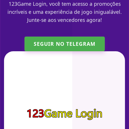
123Game Login, você tem acesso a promoções
incríveis e uma experiência de jogo inigualável.
Junte-se aos vencedores agora!
SEGUIR NO TELEGRAM