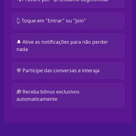
👆 Toque em "Entrar" ou "Join"
🔔 Ative as notificações para não perder
nada
💬 Participe das conversas e interaja
🎁 Receba bônus exclusivos
automaticamente