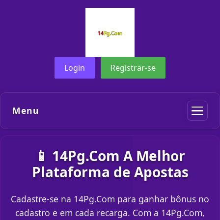
Login
Registrar-se
Menu
📱 14Pg.Com A Melhor
Plataforma de Apostas
Cadastre-se na 14Pg.Com para ganhar bônus no
cadastro e em cada recarga. Com a 14Pg.Com,