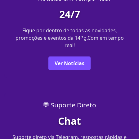
24/7
Fique por dentro de todas as novidades,
promoções e eventos da 14Pg.Com em tempo
real!
Ver Notícias
💬 Suporte Direto
Chat
Suporte direto via Telegram, respostas rápidas e