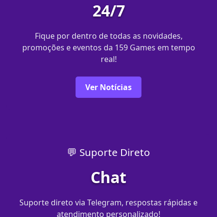
24/7
Fique por dentro de todas as novidades,
promoções e eventos da 159 Games em tempo
real!
Ver Notícias
💬 Suporte Direto
Chat
Suporte direto via Telegram, respostas rápidas e
atendimento personalizado!