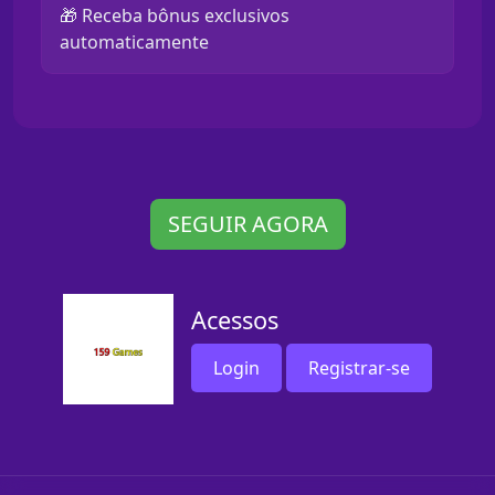
🎁 Receba bônus exclusivos
automaticamente
SEGUIR AGORA
Acessos
Login
Registrar-se