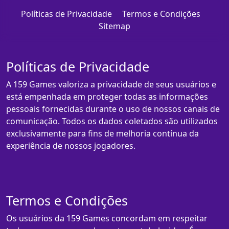
Políticas de Privacidade
Termos e Condições
Sitemap
Políticas de Privacidade
A 159 Games valoriza a privacidade de seus usuários e
está empenhada em proteger todas as informações
pessoais fornecidas durante o uso de nossos canais de
comunicação. Todos os dados coletados são utilizados
exclusivamente para fins de melhoria contínua da
experiência de nossos jogadores.
Termos e Condições
Os usuários da 159 Games concordam em respeitar