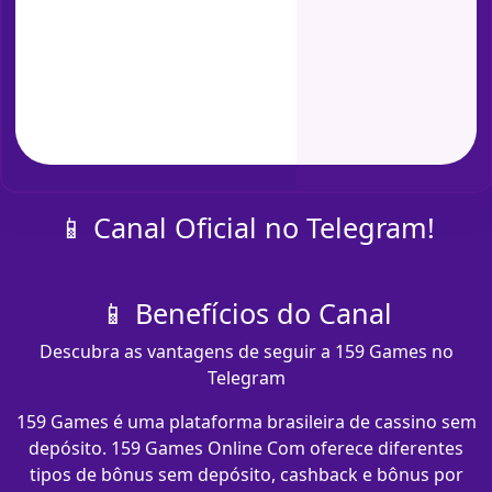
📱 Canal Oficial no Telegram!
📱 Benefícios do Canal
Descubra as vantagens de seguir a 159 Games no
Telegram
159 Games é uma plataforma brasileira de cassino sem
depósito. 159 Games Online Com oferece diferentes
tipos de bônus sem depósito, cashback e bônus por