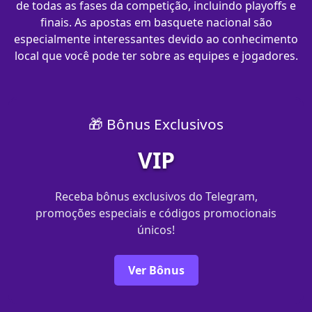
de todas as fases da competição, incluindo playoffs e
finais. As apostas em basquete nacional são
especialmente interessantes devido ao conhecimento
local que você pode ter sobre as equipes e jogadores.
🎁 Bônus Exclusivos
VIP
Receba bônus exclusivos do Telegram,
promoções especiais e códigos promocionais
únicos!
Ver Bônus