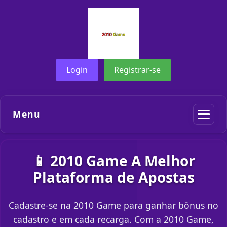
Login
Registrar-se
Menu
📱 2010 Game A Melhor
Plataforma de Apostas
Cadastre-se na 2010 Game para ganhar bônus no
cadastro e em cada recarga. Com a 2010 Game,