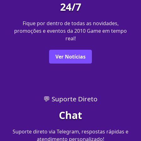
24/7
Fique por dentro de todas as novidades,
promoções e eventos da 2010 Game em tempo
real!
Ver Notícias
💬 Suporte Direto
Chat
Suporte direto via Telegram, respostas rápidas e
atendimento personalizado!