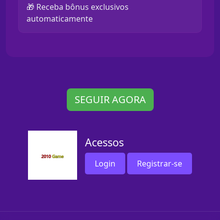
🎁 Receba bônus exclusivos
automaticamente
SEGUIR AGORA
Acessos
Login
Registrar-se