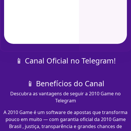
📱 Canal Oficial no Telegram!
📱 Benefícios do Canal
Descubra as vantagens de seguir a 2010 Game no
Telegram
A 2010 Game é um software de apostas que transforma
pouco em muito — com garantia oficial da 2010 Game
Brasil , justiça, transparência e grandes chances de