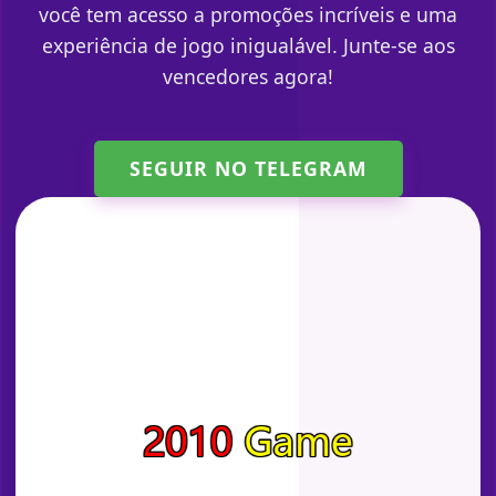
você tem acesso a promoções incríveis e uma
experiência de jogo inigualável. Junte-se aos
vencedores agora!
SEGUIR NO TELEGRAM