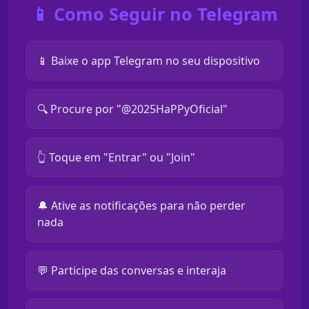
📱 Como Seguir no Telegram
📱 Baixe o app Telegram no seu dispositivo
🔍 Procure por "@2025HaPPyOficial"
👆 Toque em "Entrar" ou "Join"
🔔 Ative as notificações para não perder
nada
💬 Participe das conversas e interaja