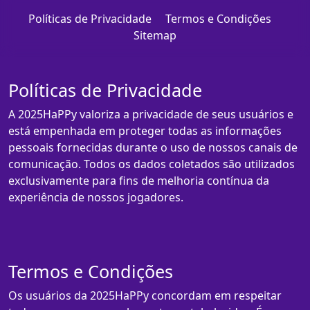
Políticas de Privacidade
Termos e Condições
Sitemap
Políticas de Privacidade
A 2025HaPPy valoriza a privacidade de seus usuários e
está empenhada em proteger todas as informações
pessoais fornecidas durante o uso de nossos canais de
comunicação. Todos os dados coletados são utilizados
exclusivamente para fins de melhoria contínua da
experiência de nossos jogadores.
Termos e Condições
Os usuários da 2025HaPPy concordam em respeitar