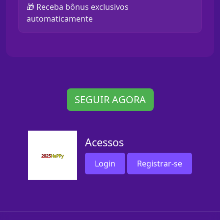
🎁 Receba bônus exclusivos
automaticamente
SEGUIR AGORA
Acessos
Login
Registrar-se