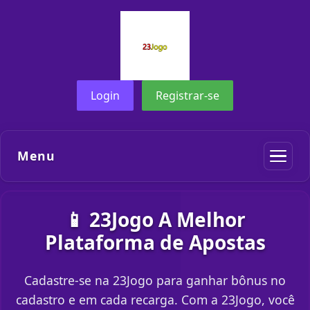
Login
Registrar-se
Menu
📱 23Jogo A Melhor
Plataforma de Apostas
Cadastre-se na 23Jogo para ganhar bônus no
cadastro e em cada recarga. Com a 23Jogo, você