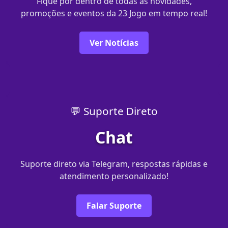
Fique por dentro de todas as novidades,
promoções e eventos da 23 Jogo em tempo real!
Ver Notícias
💬 Suporte Direto
Chat
Suporte direto via Telegram, respostas rápidas e
atendimento personalizado!
Falar Suporte