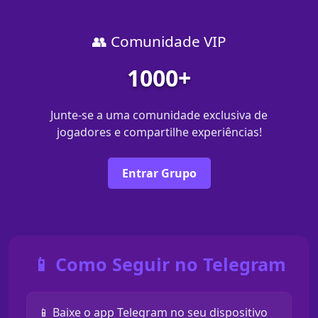
👥 Comunidade VIP
1000+
Junte-se a uma comunidade exclusiva de
jogadores e compartilhe experiências!
Entrar Grupo
📱 Como Seguir no Telegram
📱 Baixe o app Telegram no seu dispositivo