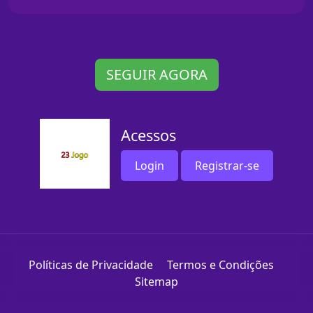
SEGUIR AGORA
Acessos
Login
Registrar-se
Políticas de Privacidade
Termos e Condições
Sitemap