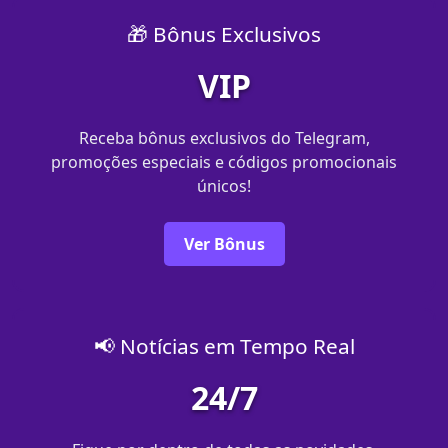
🎁 Bônus Exclusivos
VIP
Receba bônus exclusivos do Telegram,
promoções especiais e códigos promocionais
únicos!
Ver Bônus
📢 Notícias em Tempo Real
24/7