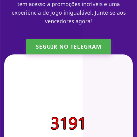
tem acesso a promoções incríveis e uma
experiência de jogo inigualável. Junte-se aos
vencedores agora!
SEGUIR NO TELEGRAM