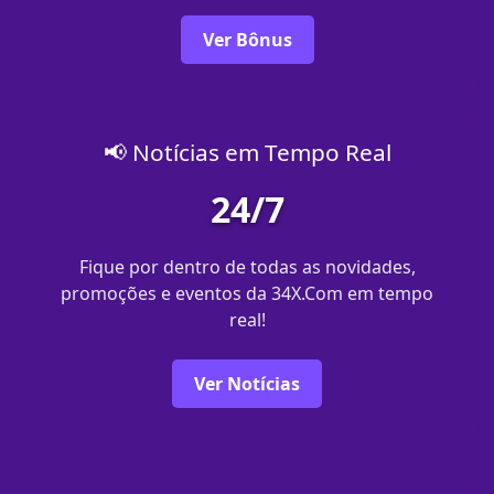
Ver Bônus
📢 Notícias em Tempo Real
24/7
Fique por dentro de todas as novidades,
promoções e eventos da 34X.Com em tempo
real!
Ver Notícias