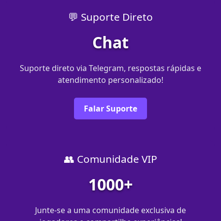
💬 Suporte Direto
Chat
Suporte direto via Telegram, respostas rápidas e
atendimento personalizado!
Falar Suporte
👥 Comunidade VIP
1000+
Junte-se a uma comunidade exclusiva de