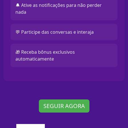
🔔 Ative as notificações para não perder
nada
💬 Participe das conversas e interaja
🎁 Receba bônus exclusivos
automaticamente
SEGUIR AGORA