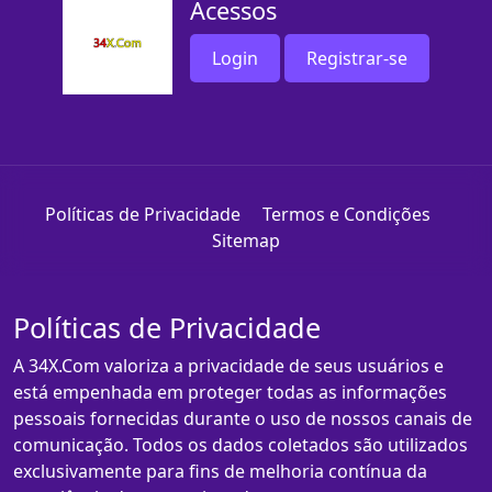
Acessos
Login
Registrar-se
Políticas de Privacidade
Termos e Condições
Sitemap
Políticas de Privacidade
A 34X.Com valoriza a privacidade de seus usuários e
está empenhada em proteger todas as informações
pessoais fornecidas durante o uso de nossos canais de
comunicação. Todos os dados coletados são utilizados
exclusivamente para fins de melhoria contínua da