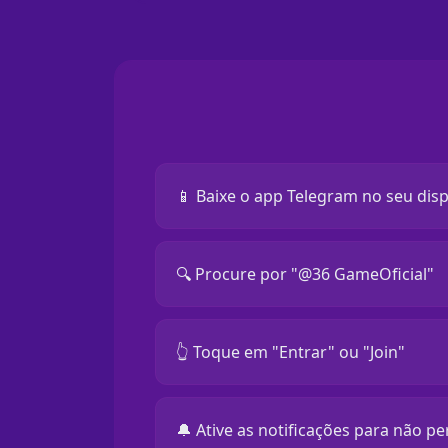
📱 Baixe o app Telegram no seu disp
🔍 Procure por "@36 GameOficial"
👆 Toque em "Entrar" ou "Join"
🔔 Ative as notificações para não p