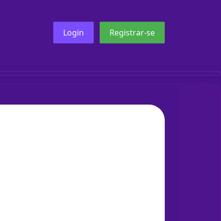
Login
Registrar-se