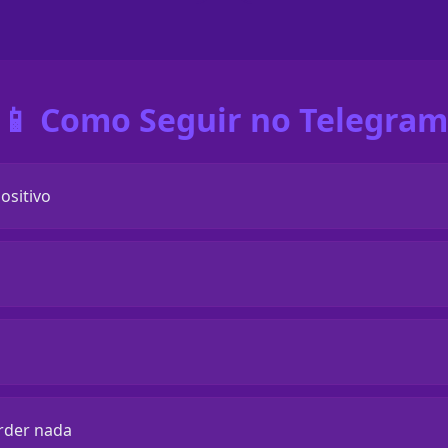
📱 Como Seguir no Telegram
ositivo
erder nada