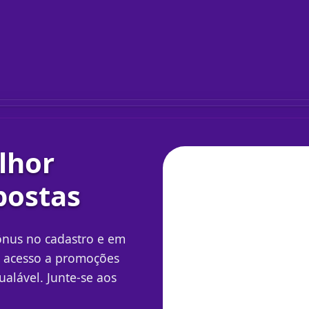
lhor
postas
ônus no cadastro e em
m acesso a promoções
ualável. Junte-se aos