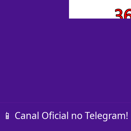
📱 Canal Oficial no Telegram!