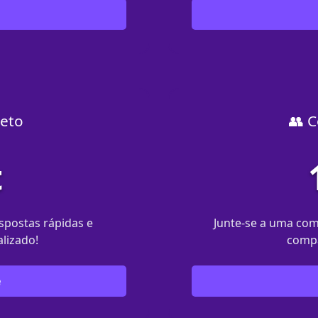
reto
👥 
t
espostas rápidas e
Junte-se a uma com
lizado!
compa
e