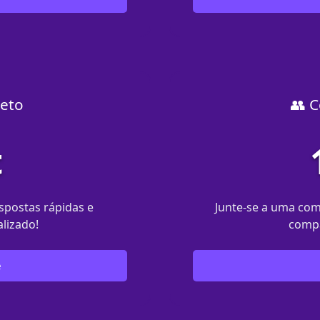
reto
👥 
t
espostas rápidas e
Junte-se a uma com
lizado!
compa
e