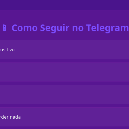
📱 Como Seguir no Telegram
ositivo
erder nada