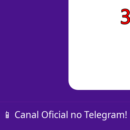
📱 Canal Oficial no Telegram!