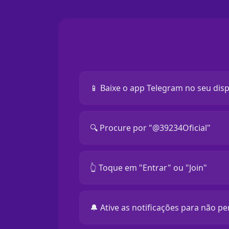
📱 Baixe o app Telegram no seu disp
🔍 Procure por "@39234Oficial"
👆 Toque em "Entrar" ou "Join"
🔔 Ative as notificações para não p