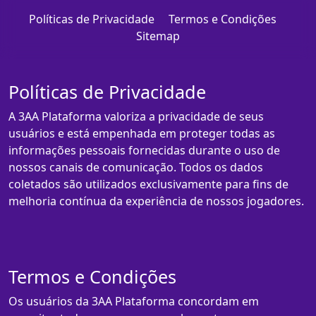
Políticas de Privacidade
Termos e Condições
Sitemap
Políticas de Privacidade
A 3AA Plataforma valoriza a privacidade de seus
usuários e está empenhada em proteger todas as
informações pessoais fornecidas durante o uso de
nossos canais de comunicação. Todos os dados
coletados são utilizados exclusivamente para fins de
melhoria contínua da experiência de nossos jogadores.
Termos e Condições
Os usuários da 3AA Plataforma concordam em