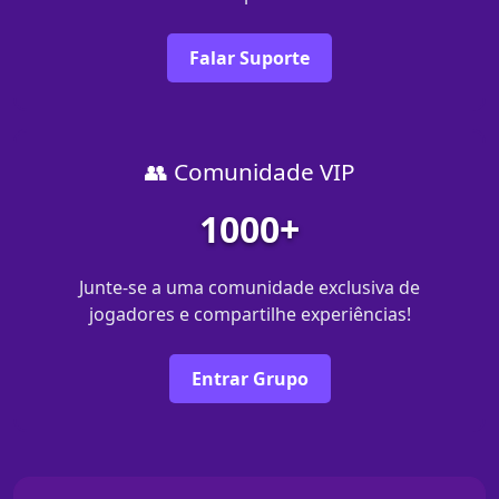
Falar Suporte
👥 Comunidade VIP
1000+
Junte-se a uma comunidade exclusiva de
jogadores e compartilhe experiências!
Entrar Grupo