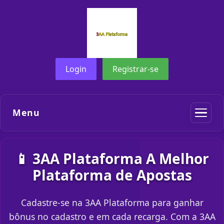
Login
Registrar-se
Menu
📱 3AA Plataforma A Melhor
Plataforma de Apostas
Cadastre-se na 3AA Plataforma para ganhar
bônus no cadastro e em cada recarga. Com a 3AA