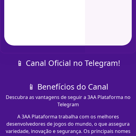
📱 Canal Oficial no Telegram!
📱 Benefícios do Canal
Descubra as vantagens de seguir a 3AA Plataforma no
Telegram
A 3AA Plataforma trabalha com os melhores
desenvolvedores de jogos do mundo, o que assegura
variedade, inovação e segurança. Os principais nomes