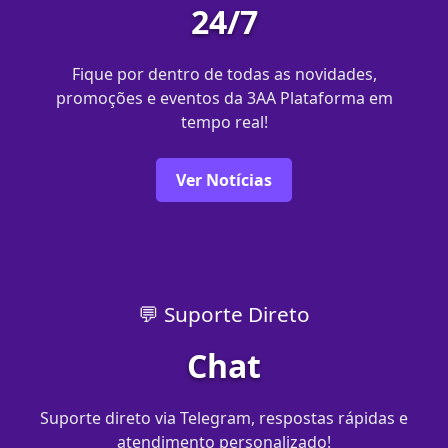
24/7
Fique por dentro de todas as novidades,
promoções e eventos da 3AA Plataforma em
tempo real!
Ver Notícias
💬 Suporte Direto
Chat
Suporte direto via Telegram, respostas rápidas e
atendimento personalizado!