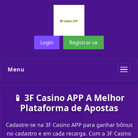
Login
Registrar-se
Menu
📱 3F Casino APP A Melhor
Plataforma de Apostas
Cadastre-se na 3F Casino APP para ganhar bônus
no cadastro e em cada recarga. Com a 3F Casino