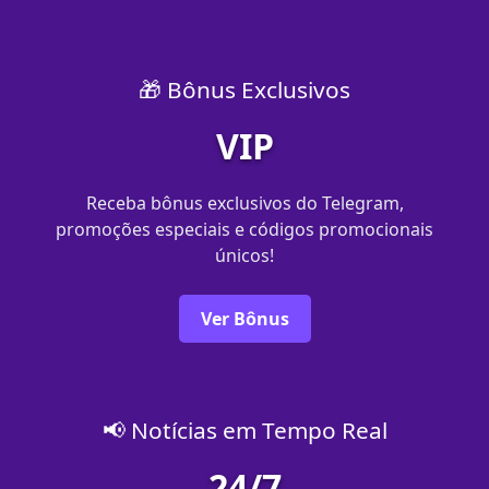
🎁 Bônus Exclusivos
VIP
Receba bônus exclusivos do Telegram,
promoções especiais e códigos promocionais
únicos!
Ver Bônus
📢 Notícias em Tempo Real
24/7