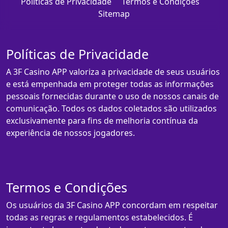
Políticas de Privacidade
Termos e Condições
Sitemap
Políticas de Privacidade
A 3F Casino APP valoriza a privacidade de seus usuários
e está empenhada em proteger todas as informações
pessoais fornecidas durante o uso de nossos canais de
comunicação. Todos os dados coletados são utilizados
exclusivamente para fins de melhoria contínua da
experiência de nossos jogadores.
Termos e Condições
Os usuários da 3F Casino APP concordam em respeitar
todas as regras e regulamentos estabelecidos. É