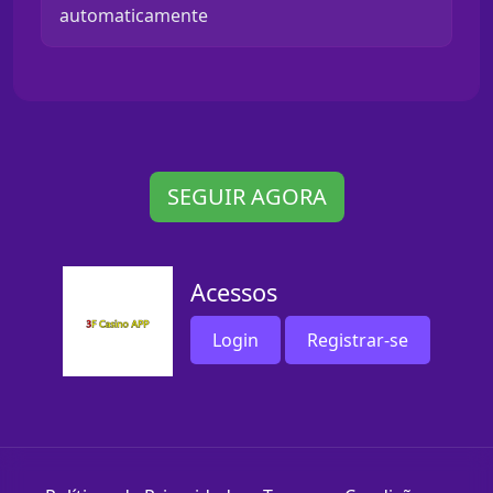
automaticamente
SEGUIR AGORA
Acessos
Login
Registrar-se