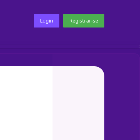
Login
Registrar-se