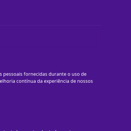
s pessoais fornecidas durante o uso de
elhoria contínua da experiência de nossos