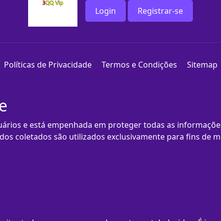
Login
Registrar-se
Políticas de Privacidade
Termos e Condições
Sitemap
de
suários e está empenhada em proteger todas as informaçõe
os coletados são utilizados exclusivamente para fins de m