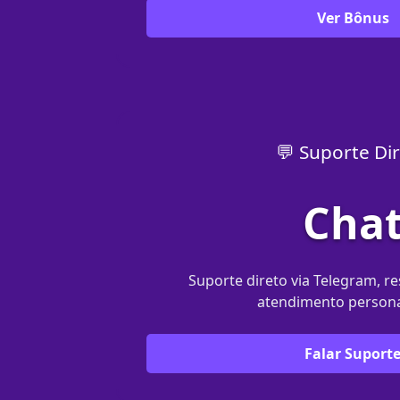
Ver Bônus
💬 Suporte Di
Cha
Suporte direto via Telegram, r
atendimento persona
Falar Suport