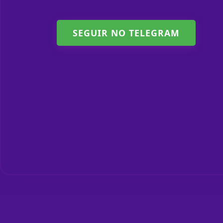
SEGUIR NO TELEGRAM