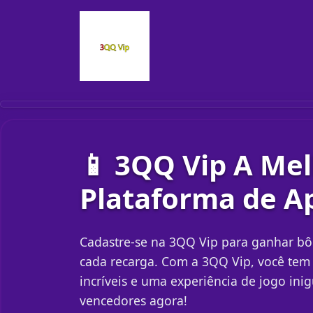
📱 3QQ Vip A Me
Plataforma de A
Cadastre-se na 3QQ Vip para ganhar bô
cada recarga. Com a 3QQ Vip, você tem
incríveis e uma experiência de jogo inig
vencedores agora!