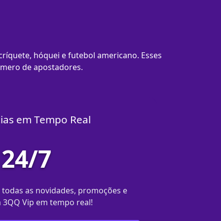
 críquete, hóquei e futebol americano. Esses
úmero de apostadores.
cias em Tempo Real
24/7
e todas as novidades, promoções e
a 3QQ Vip em tempo real!