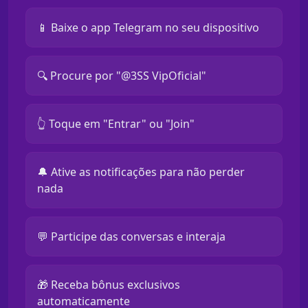
📱 Baixe o app Telegram no seu dispositivo
🔍 Procure por "@3SS VipOficial"
👆 Toque em "Entrar" ou "Join"
🔔 Ative as notificações para não perder
nada
💬 Participe das conversas e interaja
🎁 Receba bônus exclusivos
automaticamente