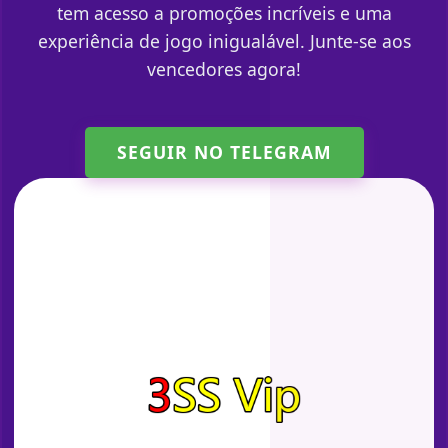
tem acesso a promoções incríveis e uma
experiência de jogo inigualável. Junte-se aos
vencedores agora!
SEGUIR NO TELEGRAM