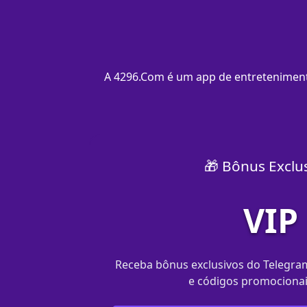
A 4296.Com é um app de entreteniment
🎁 Bônus Exclu
VIP
Receba bônus exclusivos do Telegra
e códigos promocionai