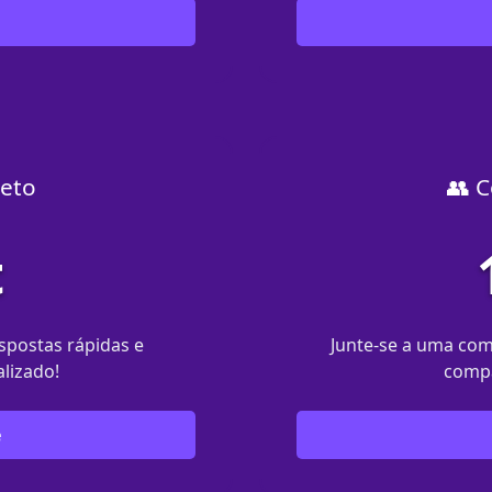
reto
👥 
t
espostas rápidas e
Junte-se a uma com
lizado!
compa
e