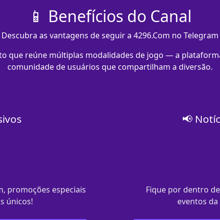
📱 Benefícios do Canal
Descubra as vantagens de seguir a 4296.Com no Telegram
o que reúne múltiplas modalidades de jogo — a plataform
comunidade de usuários que compartilham a diversão.
sivos
📢 Notí
m, promoções especiais
Fique por dentro d
s únicos!
eventos da