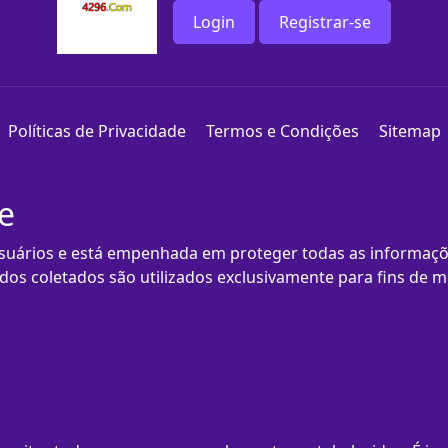
Login
Registrar-se
Políticas de Privacidade
Termos e Condições
Sitemap
de
usuários e está empenhada em proteger todas as informaçõ
os coletados são utilizados exclusivamente para fins de m