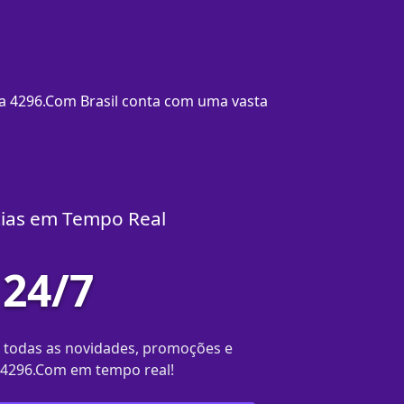
a 4296.Com Brasil conta com uma vasta
cias em Tempo Real
24/7
e todas as novidades, promoções e
 4296.Com em tempo real!