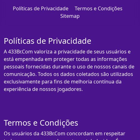
Políticas de Privacidade
Termos e Condições
Sitemap
Políticas de Privacidade
A 433Br.Com valoriza a privacidade de seus usuários e
está empenhada em proteger todas as informações
pessoais fornecidas durante o uso de nossos canais de
comunicação. Todos os dados coletados são utilizados
exclusivamente para fins de melhoria contínua da
experiência de nossos jogadores.
Termos e Condições
Os usuários da 433Br.Com concordam em respeitar