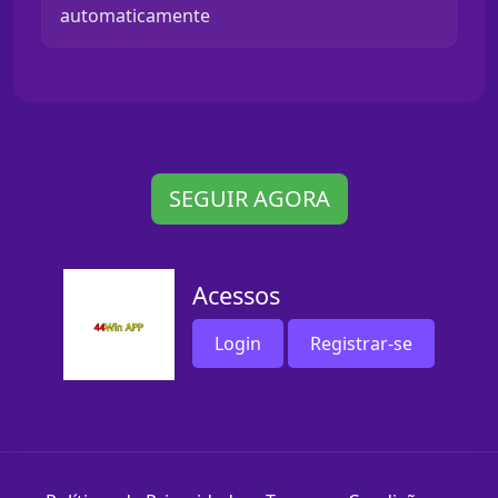
automaticamente
SEGUIR AGORA
Acessos
Login
Registrar-se