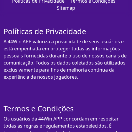
Políticas de Privacidade
Termos e Condições
Sitemap
Políticas de Privacidade
A 44Win APP valoriza a privacidade de seus usuários e
está empenhada em proteger todas as informações
pessoais fornecidas durante o uso de nossos canais de
comunicação. Todos os dados coletados são utilizados
exclusivamente para fins de melhoria contínua da
experiência de nossos jogadores.
Termos e Condições
Os usuários da 44Win APP concordam em respeitar
todas as regras e regulamentos estabelecidos. É