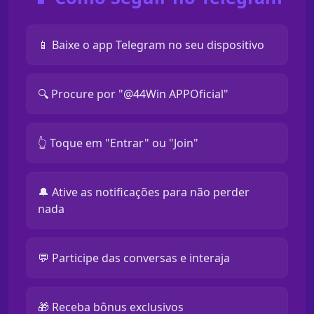
📱 Baixe o app Telegram no seu dispositivo
🔍 Procure por "@44Win APPOficial"
👆 Toque em "Entrar" ou "Join"
🔔 Ative as notificações para não perder
nada
💬 Participe das conversas e interaja
🎁 Receba bônus exclusivos