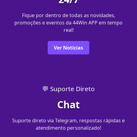
Fique por dentro de todas as novidades,
promoções e eventos da 44Win APP em tempo
real!
Ver Notícias
💬 Suporte Direto
Chat
Suporte direto via Telegram, respostas rápidas e
atendimento personalizado!