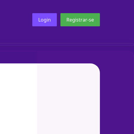
Login
Registrar-se