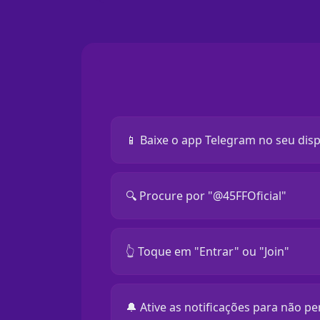
📱 Baixe o app Telegram no seu disp
🔍 Procure por "@45FFOficial"
👆 Toque em "Entrar" ou "Join"
🔔 Ative as notificações para não p