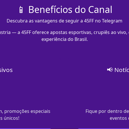
📱 Benefícios do Canal
Descubra as vantagens de seguir a 45FF no Telegram
stria — a 45FF oferece apostas esportivas, crupiês ao vivo
experiência do Brasil.
sivos
📢 Notí
m, promoções especiais
Fique por dentro d
s únicos!
eventos 