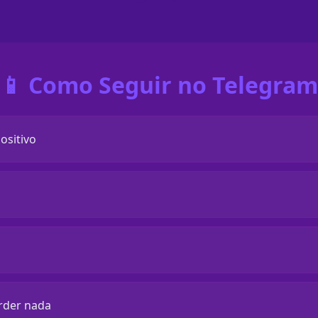
📱 Como Seguir no Telegram
ositivo
erder nada