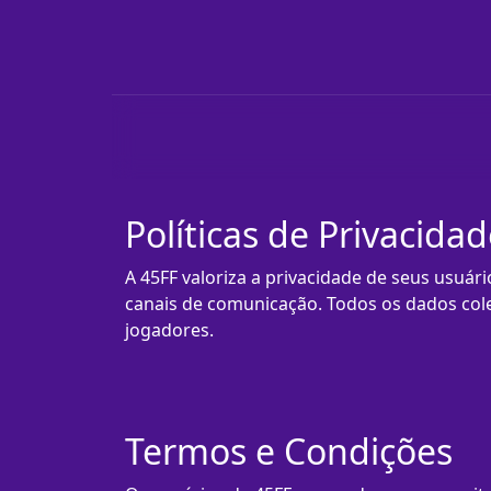
Políticas de Privacida
A 45FF valoriza a privacidade de seus usuá
canais de comunicação. Todos os dados cole
jogadores.
Termos e Condições