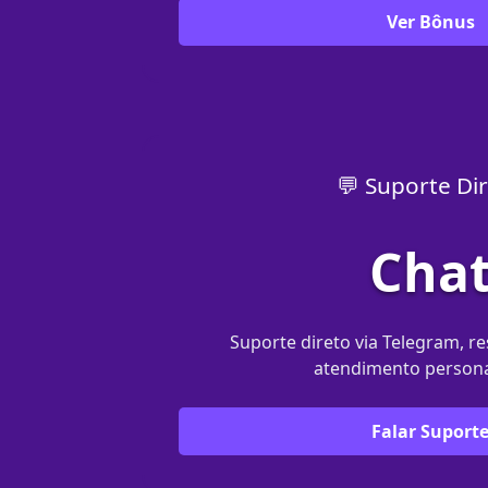
Ver Bônus
💬 Suporte Di
Cha
Suporte direto via Telegram, r
atendimento persona
Falar Suport