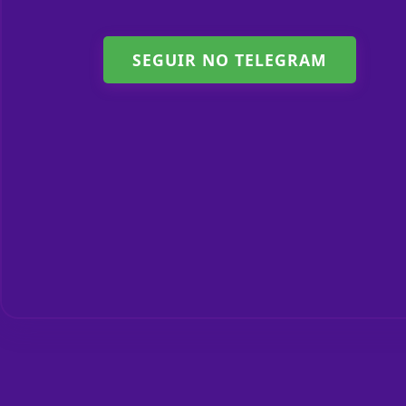
SEGUIR NO TELEGRAM