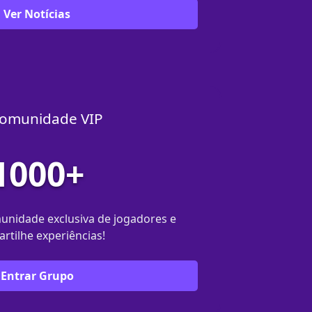
Ver Notícias
Comunidade VIP
1000+
unidade exclusiva de jogadores e
rtilhe experiências!
Entrar Grupo