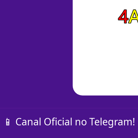
📱 Canal Oficial no Telegram!