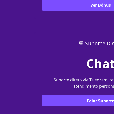
Ver Bônus
💬 Suporte Di
Cha
Suporte direto via Telegram, r
atendimento persona
Falar Suport