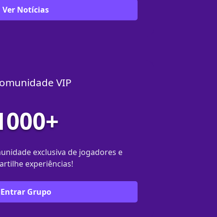
Ver Notícias
Comunidade VIP
1000+
unidade exclusiva de jogadores e
rtilhe experiências!
Entrar Grupo