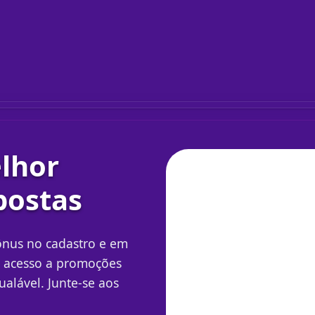
lhor
postas
ônus no cadastro e em
m acesso a promoções
ualável. Junte-se aos