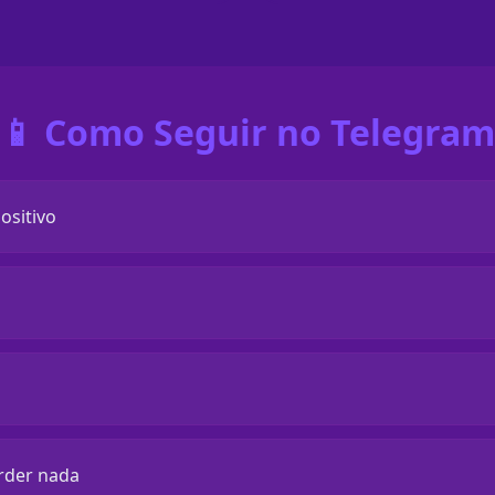
📱 Como Seguir no Telegram
ositivo
erder nada