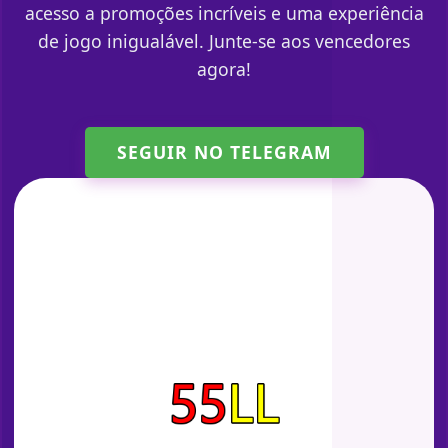
acesso a promoções incríveis e uma experiência
de jogo inigualável. Junte-se aos vencedores
agora!
SEGUIR NO TELEGRAM