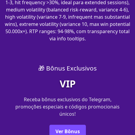
1-3, hit frequency >30%, ideal para extended sessions),
medium volatility (balanced risk-reward, variance 4-6),
high volatility (variance 7-9, infrequent mas substantial
wins), extreme volatility (variance 10, max win potential
50.000x+). RTP ranges: 94-98%, com transparency total
via info tooltips.
🎁 Bônus Exclusivos
VIP
Receba bônus exclusivos do Telegram,
promoções especiais e códigos promocionais
únicos!
Ver Bônus