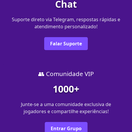
Chat
Suporte direto via Telegram, respostas rápidas e
atendimento personalizado!
Falar Suporte
👥 Comunidade VIP
1000+
Junte-se a uma comunidade exclusiva de
jogadores e compartilhe experiências!
Entrar Grupo