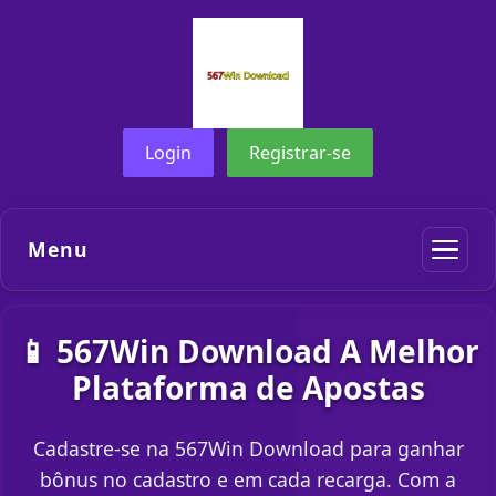
Login
Registrar-se
Menu
📱 567Win Download A Melhor
Plataforma de Apostas
Cadastre-se na 567Win Download para ganhar
bônus no cadastro e em cada recarga. Com a