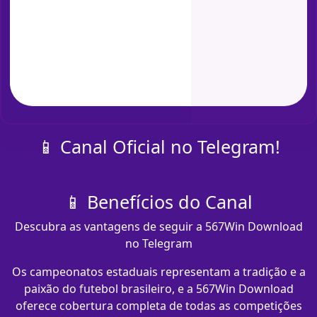
📱 Canal Oficial no Telegram!
📱 Benefícios do Canal
Descubra as vantagens de seguir a 567Win Download
no Telegram
Os campeonatos estaduais representam a tradição e a
paixão do futebol brasileiro, e a 567Win Download
oferece cobertura completa de todas as competições