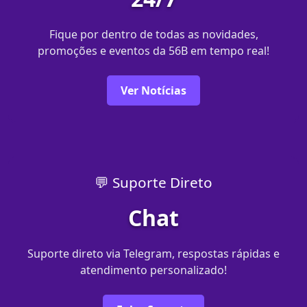
Fique por dentro de todas as novidades,
promoções e eventos da 56B em tempo real!
Ver Notícias
💬 Suporte Direto
Chat
Suporte direto via Telegram, respostas rápidas e
atendimento personalizado!