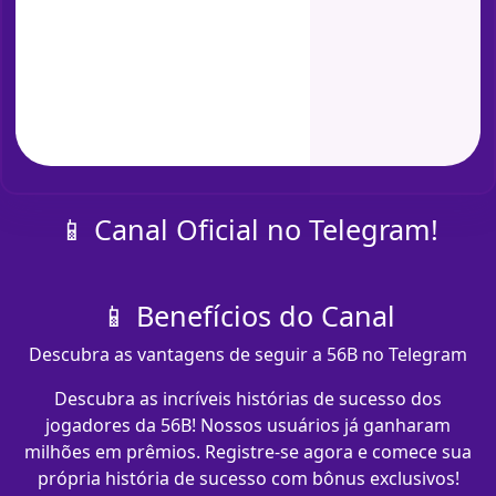
📱 Canal Oficial no Telegram!
📱 Benefícios do Canal
Descubra as vantagens de seguir a 56B no Telegram
Descubra as incríveis histórias de sucesso dos
jogadores da 56B! Nossos usuários já ganharam
milhões em prêmios. Registre-se agora e comece sua
própria história de sucesso com bônus exclusivos!