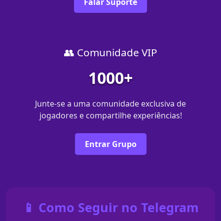
Falar Suporte
👥 Comunidade VIP
1000+
Junte-se a uma comunidade exclusiva de
jogadores e compartilhe experiências!
Entrar Grupo
📱 Como Seguir no Telegram