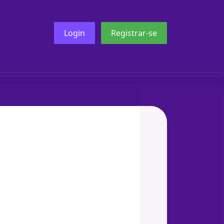
Login
Registrar-se