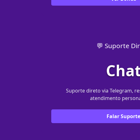
💬 Suporte Di
Cha
Suporte direto via Telegram, r
atendimento persona
Falar Suport