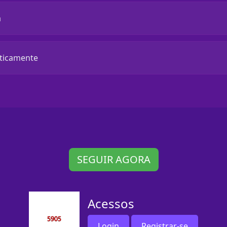
a
aticamente
SEGUIR AGORA
Acessos
Login
Registrar-se