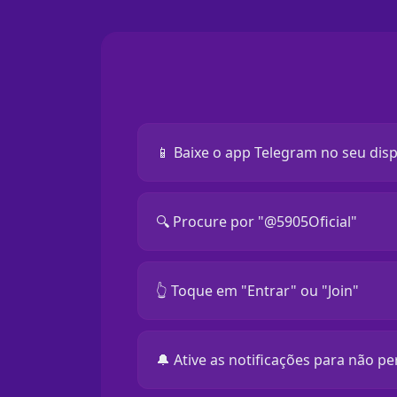
📱 Baixe o app Telegram no seu disp
🔍 Procure por "@5905Oficial"
👆 Toque em "Entrar" ou "Join"
🔔 Ative as notificações para não p