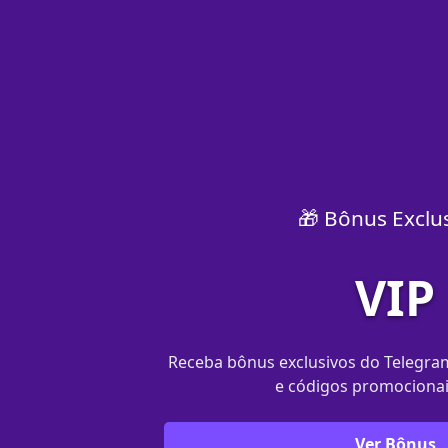
🎁 Bônus Exclu
VIP
Receba bônus exclusivos do Telegra
e códigos promocionai
Ver Bônus