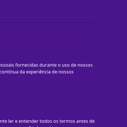
essoais fornecidas durante o uso de nossos
 contínua da experiência de nossos
nte ler e entender todos os termos antes de