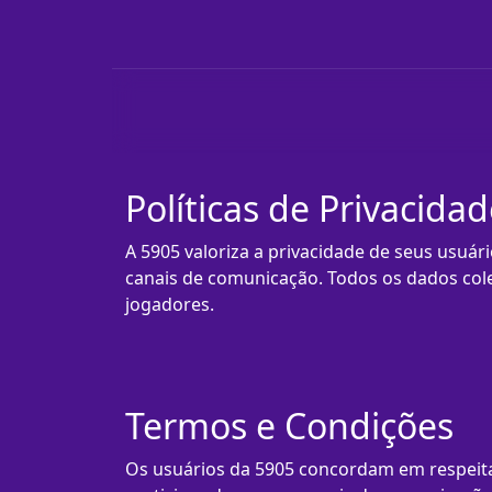
Políticas de Privacida
A 5905 valoriza a privacidade de seus usuá
canais de comunicação. Todos os dados cole
jogadores.
Termos e Condições
Os usuários da 5905 concordam em respeitar