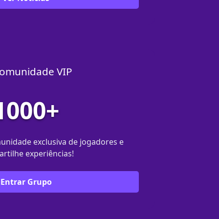
Comunidade VIP
1000+
unidade exclusiva de jogadores e
rtilhe experiências!
Entrar Grupo