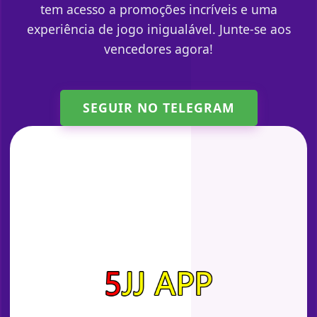
tem acesso a promoções incríveis e uma
experiência de jogo inigualável. Junte-se aos
vencedores agora!
SEGUIR NO TELEGRAM