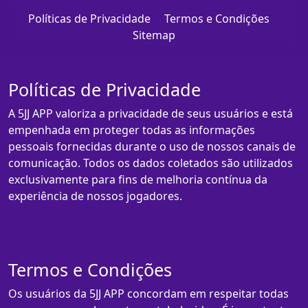
Políticas de Privacidade
Termos e Condições
Sitemap
Políticas de Privacidade
A 5JJ APP valoriza a privacidade de seus usuários e está
empenhada em proteger todas as informações
pessoais fornecidas durante o uso de nossos canais de
comunicação. Todos os dados coletados são utilizados
exclusivamente para fins de melhoria contínua da
experiência de nossos jogadores.
Termos e Condições
Os usuários da 5JJ APP concordam em respeitar todas