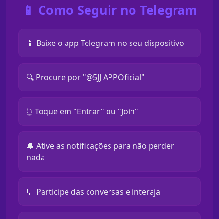
📱 Como Seguir no Telegram
📱 Baixe o app Telegram no seu dispositivo
🔍 Procure por "@5JJ APPOficial"
👆 Toque em "Entrar" ou "Join"
🔔 Ative as notificações para não perder
nada
💬 Participe das conversas e interaja