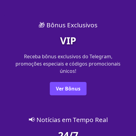
🎁 Bônus Exclusivos
VIP
Receba bônus exclusivos do Telegram,
promoções especiais e códigos promocionais
únicos!
Ver Bônus
📢 Notícias em Tempo Real
24/7