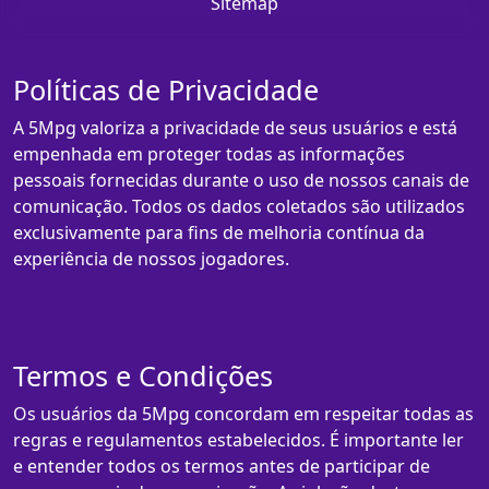
Sitemap
Políticas de Privacidade
A 5Mpg valoriza a privacidade de seus usuários e está
empenhada em proteger todas as informações
pessoais fornecidas durante o uso de nossos canais de
comunicação. Todos os dados coletados são utilizados
exclusivamente para fins de melhoria contínua da
experiência de nossos jogadores.
Termos e Condições
Os usuários da 5Mpg concordam em respeitar todas as
regras e regulamentos estabelecidos. É importante ler
e entender todos os termos antes de participar de