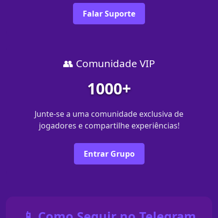
Falar Suporte
👥 Comunidade VIP
1000+
Junte-se a uma comunidade exclusiva de
jogadores e compartilhe experiências!
Entrar Grupo
📱 Como Seguir no Telegram