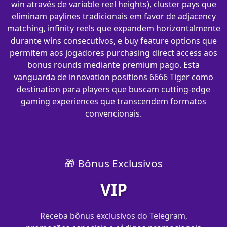
win através de variable reel heights), cluster pays que
eliminam paylines tradicionais em favor de adjacency
matching, infinity reels que expandem horizontalmente
durante wins consecutivos, e buy feature options que
permitem aos jogadores purchasing direct access aos
bonus rounds mediante premium pago. Esta
vanguarda de innovation positions 6666 Tiger como
destination para players que buscam cutting-edge
gaming experiences que transcendem formatos
convencionais.
🎁 Bônus Exclusivos
VIP
Receba bônus exclusivos do Telegram,