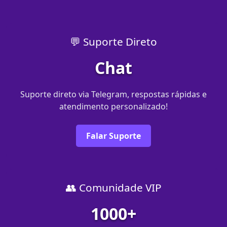
💬 Suporte Direto
Chat
Suporte direto via Telegram, respostas rápidas e
atendimento personalizado!
Falar Suporte
👥 Comunidade VIP
1000+