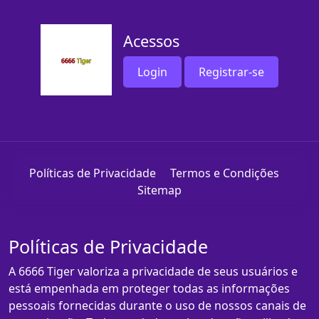
Acessos
Login
Registrar-se
Políticas de Privacidade
Termos e Condições
Sitemap
Políticas de Privacidade
A 6666 Tiger valoriza a privacidade de seus usuários e
está empenhada em proteger todas as informações
pessoais fornecidas durante o uso de nossos canais de