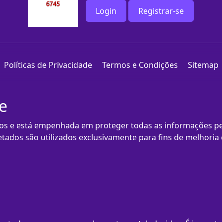
Login
Registrar-se
Políticas de Privacidade
Termos e Condições
Sitemap
de
rios e está empenhada em proteger todas as informações p
tados são utilizados exclusivamente para fins de melhoria