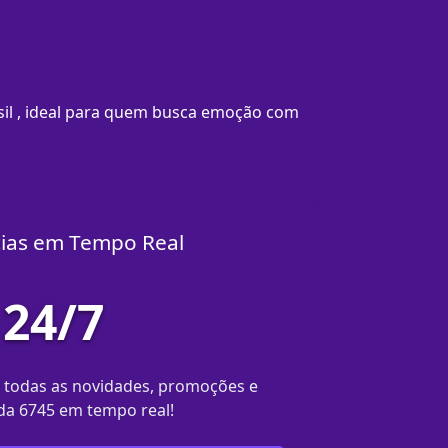
sil , ideal para quem busca emoção com
cias em Tempo Real
24/7
e todas as novidades, promoções e
da 6745 em tempo real!