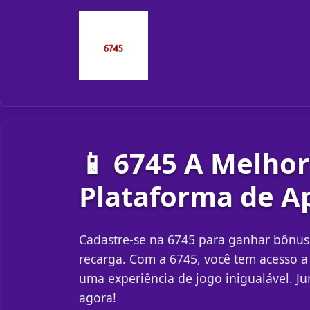
📱 6745 A Melhor
Plataforma de A
Cadastre-se na 6745 para ganhar bônus
recarga. Com a 6745, você tem acesso a
uma experiência de jogo inigualável. J
agora!