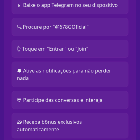
📱 Baixe o app Telegram no seu dispositivo
🔍 Procure por "@678GOficial"
👆 Toque em "Entrar" ou "Join"
🔔 Ative as notificações para não perder
nada
💬 Participe das conversas e interaja
🎁 Receba bônus exclusivos
automaticamente