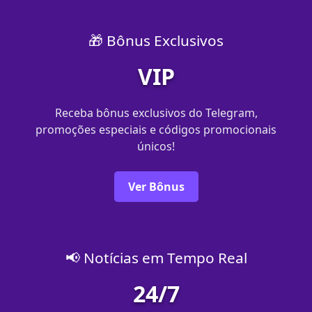
🎁 Bônus Exclusivos
VIP
Receba bônus exclusivos do Telegram,
promoções especiais e códigos promocionais
únicos!
Ver Bônus
📢 Notícias em Tempo Real
24/7