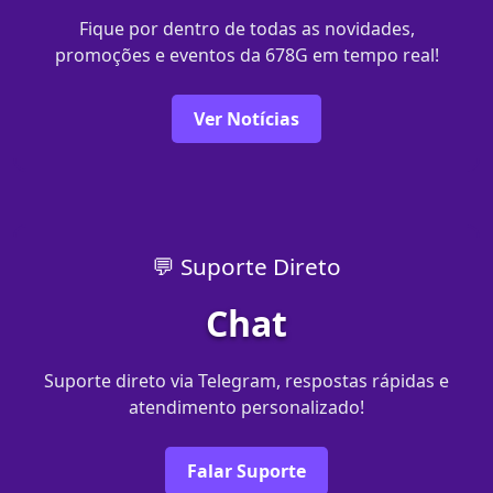
Fique por dentro de todas as novidades,
promoções e eventos da 678G em tempo real!
Ver Notícias
💬 Suporte Direto
Chat
Suporte direto via Telegram, respostas rápidas e
atendimento personalizado!
Falar Suporte