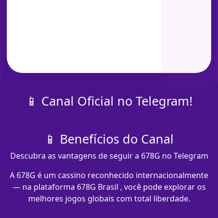
📱 Canal Oficial no Telegram!
📱 Benefícios do Canal
Descubra as vantagens de seguir a 678G no Telegram
A 678G é um cassino reconhecido internacionalmente
— na plataforma 678G Brasil , você pode explorar os
melhores jogos globais com total liberdade.