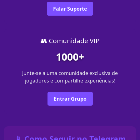
Falar Suporte
👥 Comunidade VIP
1000+
Junte-se a uma comunidade exclusiva de
jogadores e compartilhe experiências!
Entrar Grupo
📱 Como Seguir no Telegram