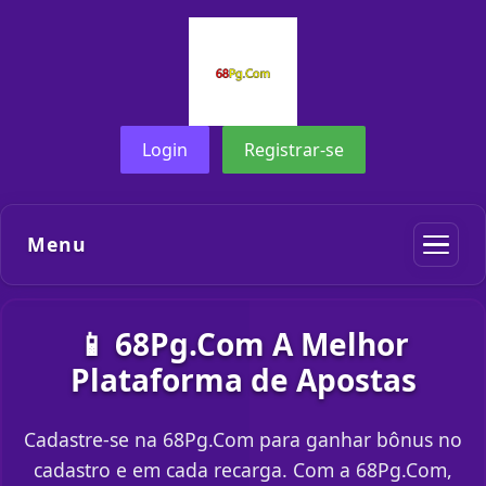
Login
Registrar-se
Menu
📱 68Pg.Com A Melhor
Plataforma de Apostas
Cadastre-se na 68Pg.Com para ganhar bônus no
cadastro e em cada recarga. Com a 68Pg.Com,