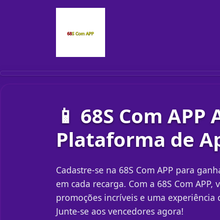
📱 68S Com APP 
Plataforma de A
Cadastre-se na 68S Com APP para ganha
em cada recarga. Com a 68S Com APP, v
promoções incríveis e uma experiência d
Junte-se aos vencedores agora!