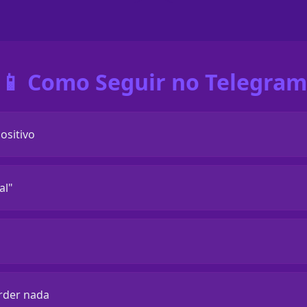
📱 Como Seguir no Telegram
ositivo
al"
erder nada