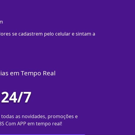
am
ores se cadastrem pelo celular e sintam a
cias em Tempo Real
24/7
e todas as novidades, promoções e
8S Com APP em tempo real!