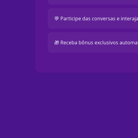
💬 Participe das conversas e interaj
🎁 Receba bônus exclusivos autom