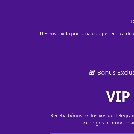
D
Desenvolvida por uma equipe técnica de e
🎁 Bônus Exclu
VIP
Receba bônus exclusivos do Telegra
e códigos promocionai