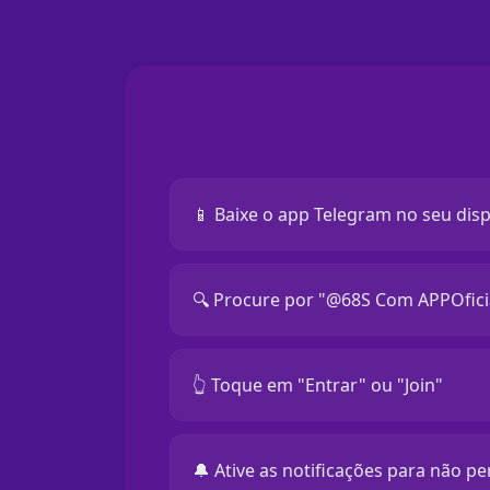
📱 Baixe o app Telegram no seu disp
🔍 Procure por "@68S Com APPOfici
👆 Toque em "Entrar" ou "Join"
🔔 Ative as notificações para não p