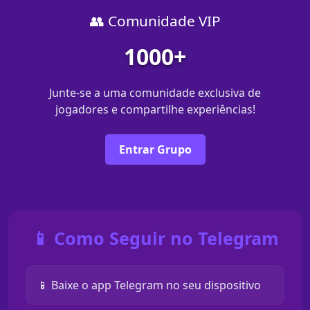
👥 Comunidade VIP
1000+
Junte-se a uma comunidade exclusiva de
jogadores e compartilhe experiências!
Entrar Grupo
📱 Como Seguir no Telegram
📱 Baixe o app Telegram no seu dispositivo