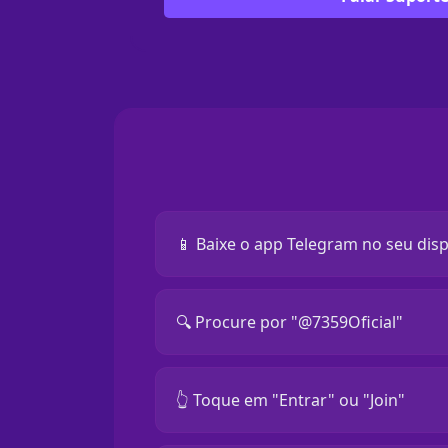
📱 Baixe o app Telegram no seu disp
🔍 Procure por "@7359Oficial"
👆 Toque em "Entrar" ou "Join"