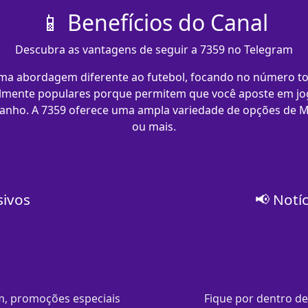
📱 Benefícios do Canal
Descubra as vantagens de seguir a 7359 no Telegram
a abordagem diferente ao futebol, focando no número tot
ecialmente populares porque permitem que você aposte em 
nho. A 7359 oferece uma ampla variedade de opções de Mai
ou mais.
sivos
📢 Notí
m, promoções especiais
Fique por dentro d