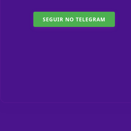
SEGUIR NO TELEGRAM