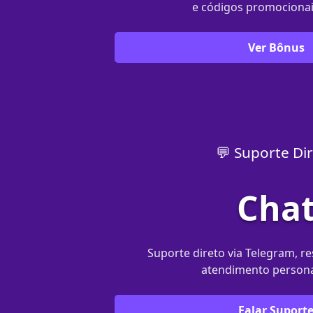
e códigos promocionai
Ver Bônus
💬 Suporte Di
Cha
Suporte direto via Telegram, r
atendimento persona
Falar Suport