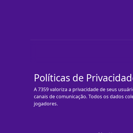
Políticas de Privacida
A 7359 valoriza a privacidade de seus usuá
canais de comunicação. Todos os dados cole
jogadores.