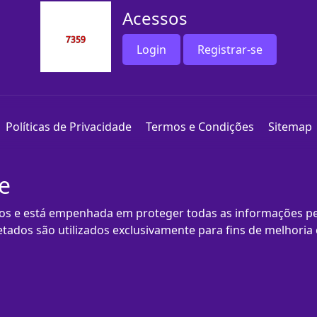
Acessos
Login
Registrar-se
Políticas de Privacidade
Termos e Condições
Sitemap
de
rios e está empenhada em proteger todas as informações p
tados são utilizados exclusivamente para fins de melhoria