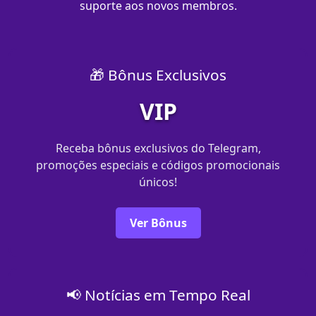
suporte aos novos membros.
🎁 Bônus Exclusivos
VIP
Receba bônus exclusivos do Telegram,
promoções especiais e códigos promocionais
únicos!
Ver Bônus
📢 Notícias em Tempo Real