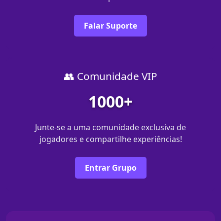
Falar Suporte
👥 Comunidade VIP
1000+
Junte-se a uma comunidade exclusiva de
jogadores e compartilhe experiências!
Entrar Grupo