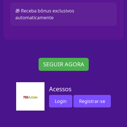
🎁 Receba bônus exclusivos
automaticamente
SEGUIR AGORA
Acessos
Login
Registrar-se