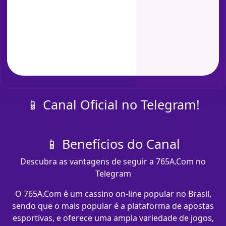
📱 Canal Oficial no Telegram!
📱 Benefícios do Canal
Descubra as vantagens de seguir a 765A.Com no
Telegram
O 765A.Com é um cassino on-line popular no Brasil,
sendo que o mais popular é a plataforma de apostas
esportivas, e oferece uma ampla variedade de jogos,