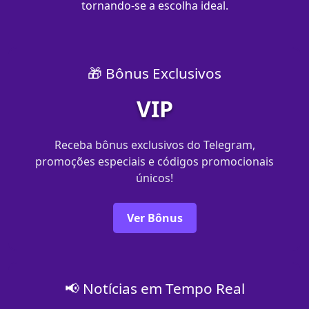
tornando-se a escolha ideal.
🎁 Bônus Exclusivos
VIP
Receba bônus exclusivos do Telegram,
promoções especiais e códigos promocionais
únicos!
Ver Bônus
📢 Notícias em Tempo Real