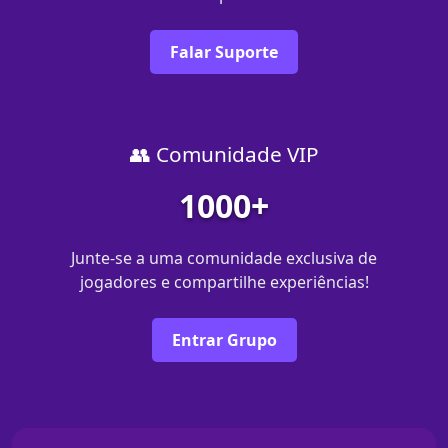
Falar Suporte
👥 Comunidade VIP
1000+
Junte-se a uma comunidade exclusiva de
jogadores e compartilhe experiências!
Entrar Grupo