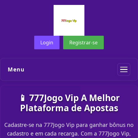
Login
Registrar-se
Menu
📱 777Jogo Vip A Melhor
Plataforma de Apostas
Cadastre-se na 777Jogo Vip para ganhar bônus no
cadastro e em cada recarga. Com a 777Jogo Vip,