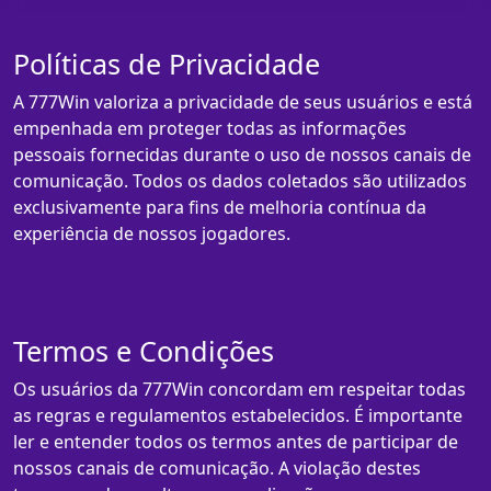
Políticas de Privacidade
A 777Win valoriza a privacidade de seus usuários e está
empenhada em proteger todas as informações
pessoais fornecidas durante o uso de nossos canais de
comunicação. Todos os dados coletados são utilizados
exclusivamente para fins de melhoria contínua da
experiência de nossos jogadores.
Termos e Condições
Os usuários da 777Win concordam em respeitar todas
as regras e regulamentos estabelecidos. É importante
ler e entender todos os termos antes de participar de
nossos canais de comunicação. A violação destes