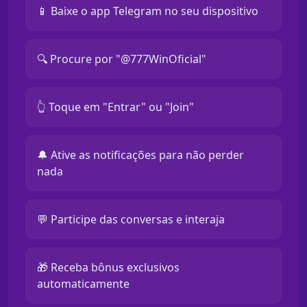
📱 Baixe o app Telegram no seu dispositivo
🔍 Procure por "@777WinOficial"
👆 Toque em "Entrar" ou "Join"
🔔 Ative as notificações para não perder
nada
💬 Participe das conversas e interaja
🎁 Receba bônus exclusivos
automaticamente