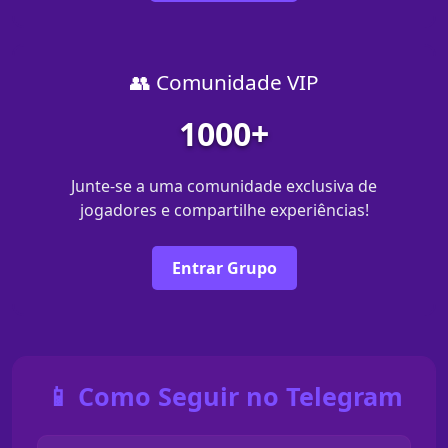
👥 Comunidade VIP
1000+
Junte-se a uma comunidade exclusiva de
jogadores e compartilhe experiências!
Entrar Grupo
📱 Como Seguir no Telegram