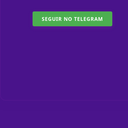
SEGUIR NO TELEGRAM