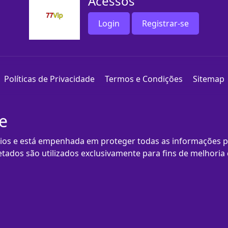
Acessos
Login
Registrar-se
Políticas de Privacidade
Termos e Condições
Sitemap
de
ários e está empenhada em proteger todas as informações 
tados são utilizados exclusivamente para fins de melhoria