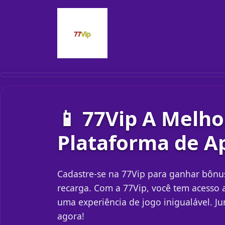
📱 77Vip A Melho
Plataforma de A
Cadastre-se na 77Vip para ganhar bônu
recarga. Com a 77Vip, você tem acesso 
uma experiência de jogo inigualável. J
agora!