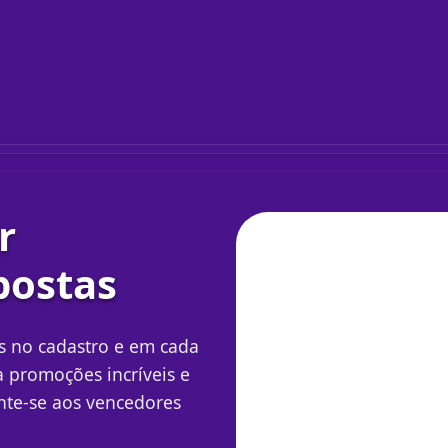
r
postas
s no cadastro e em cada
a promoções incríveis e
unte-se aos vencedores