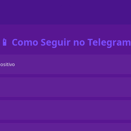
📱 Como Seguir no Telegram
ositivo