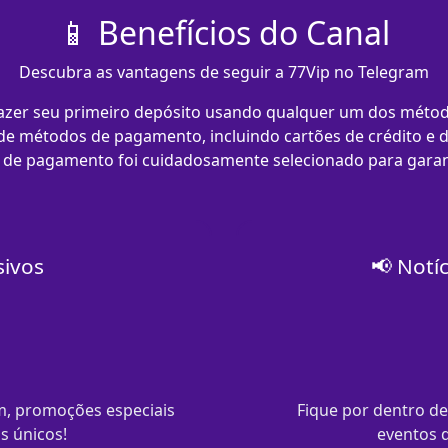
📱 Benefícios do Canal
Descubra as vantagens de seguir a 77Vip no Telegram
fazer seu primeiro depósito usando qualquer um dos métod
e métodos de pagamento, incluindo cartões de crédito e déb
 de pagamento foi cuidadosamente selecionado para garant
sivos
📢 Notí
m, promoções especiais
Fique por dentro d
s únicos!
eventos 