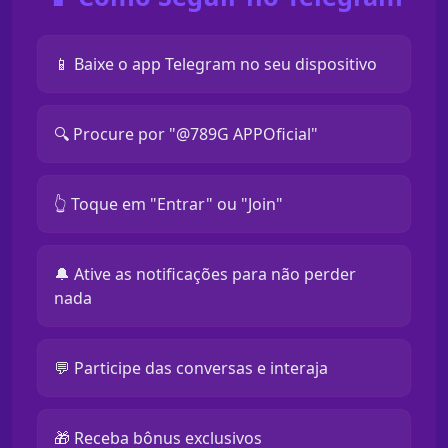
📱 Baixe o app Telegram no seu dispositivo
🔍 Procure por "@789G APPOficial"
👆 Toque em "Entrar" ou "Join"
🔔 Ative as notificações para não perder
nada
💬 Participe das conversas e interaja
🎁 Receba bônus exclusivos