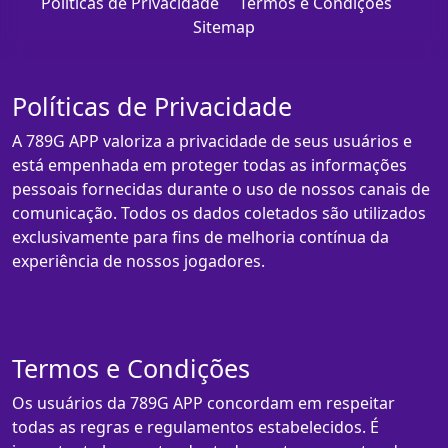
Políticas de Privacidade
Termos e Condições
Sitemap
Políticas de Privacidade
A 789G APP valoriza a privacidade de seus usuários e
está empenhada em proteger todas as informações
pessoais fornecidas durante o uso de nossos canais de
comunicação. Todos os dados coletados são utilizados
exclusivamente para fins de melhoria contínua da
experiência de nossos jogadores.
Termos e Condições
Os usuários da 789G APP concordam em respeitar
todas as regras e regulamentos estabelecidos. É