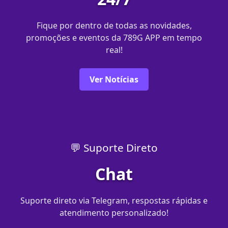
Fique por dentro de todas as novidades,
promoções e eventos da 789G APP em tempo
real!
Ver Notícias
💬 Suporte Direto
Chat
Suporte direto via Telegram, respostas rápidas e
atendimento personalizado!