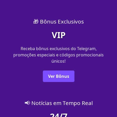
🎁 Bônus Exclusivos
VIP
Receba bônus exclusivos do Telegram,
promoções especiais e códigos promocionais
únicos!
Ver Bônus
📢 Notícias em Tempo Real
24/7