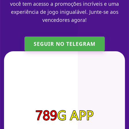
você tem acesso a promoções incríveis e uma
experiência de jogo inigualável. Junte-se aos
vencedores agora!
SEGUIR NO TELEGRAM