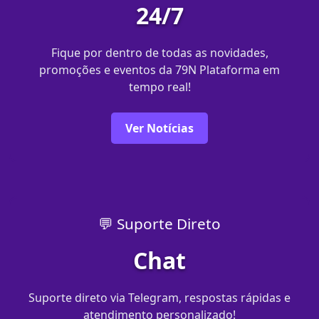
24/7
Fique por dentro de todas as novidades,
promoções e eventos da 79N Plataforma em
tempo real!
Ver Notícias
💬 Suporte Direto
Chat
Suporte direto via Telegram, respostas rápidas e
atendimento personalizado!