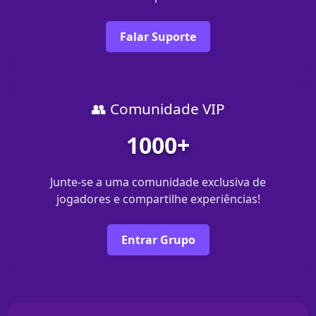
Falar Suporte
👥 Comunidade VIP
1000+
Junte-se a uma comunidade exclusiva de
jogadores e compartilhe experiências!
Entrar Grupo