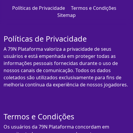
Políticas de Privacidade
Termos e Condições
Sitemap
Políticas de Privacidade
A 79N Plataforma valoriza a privacidade de seus
usuários e está empenhada em proteger todas as
informações pessoais fornecidas durante o uso de
nossos canais de comunicação. Todos os dados
coletados são utilizados exclusivamente para fins de
melhoria contínua da experiência de nossos jogadores.
Termos e Condições
Os usuários da 79N Plataforma concordam em