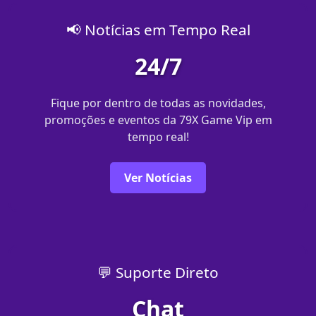
📢 Notícias em Tempo Real
24/7
Fique por dentro de todas as novidades,
promoções e eventos da 79X Game Vip em
tempo real!
Ver Notícias
💬 Suporte Direto
Chat