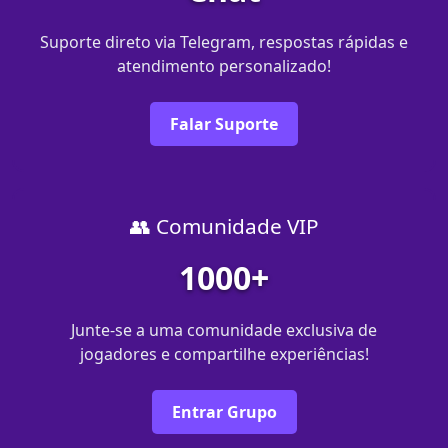
Suporte direto via Telegram, respostas rápidas e
atendimento personalizado!
Falar Suporte
👥 Comunidade VIP
1000+
Junte-se a uma comunidade exclusiva de
jogadores e compartilhe experiências!
Entrar Grupo