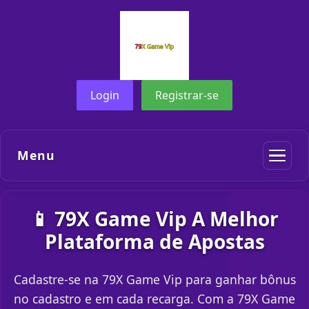
Login
Registrar-se
Menu
📱 79X Game Vip A Melhor
Plataforma de Apostas
Cadastre-se na 79X Game Vip para ganhar bônus
no cadastro e em cada recarga. Com a 79X Game