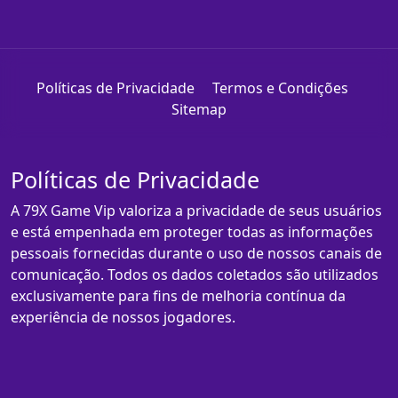
Políticas de Privacidade
Termos e Condições
Sitemap
Políticas de Privacidade
A 79X Game Vip valoriza a privacidade de seus usuários
e está empenhada em proteger todas as informações
pessoais fornecidas durante o uso de nossos canais de
comunicação. Todos os dados coletados são utilizados
exclusivamente para fins de melhoria contínua da
experiência de nossos jogadores.