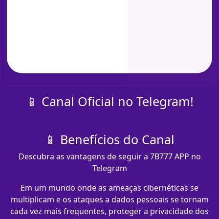
📱 Canal Oficial no Telegram!
📱 Benefícios do Canal
Descubra as vantagens de seguir a 7B777 APP no
Telegram
Em um mundo onde as ameaças cibernéticas se
multiplicam e os ataques a dados pessoais se tornam
cada vez mais frequentes, proteger a privacidade dos