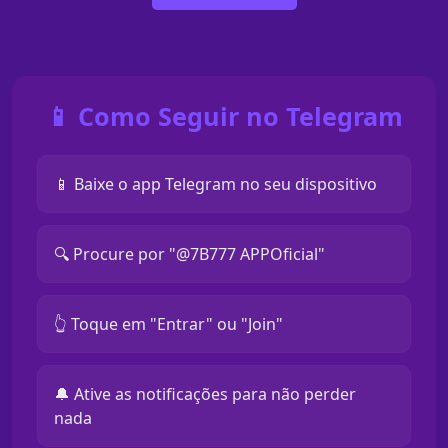
📱 Como Seguir no Telegram
📱 Baixe o app Telegram no seu dispositivo
🔍 Procure por "@7B777 APPOficial"
👆 Toque em "Entrar" ou "Join"
🔔 Ative as notificações para não perder
nada