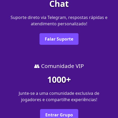
Chat
Suporte direto via Telegram, respostas rápidas e
atendimento personalizado!
Falar Suporte
👥 Comunidade VIP
1000+
Junte-se a uma comunidade exclusiva de
jogadores e compartilhe experiências!
Entrar Grupo