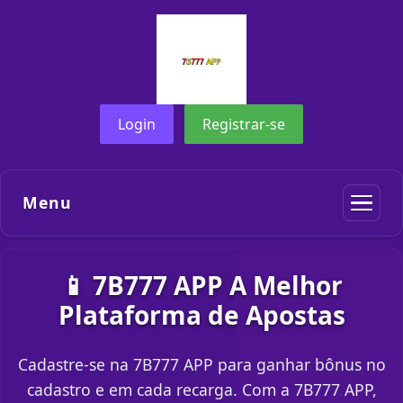
Login
Registrar-se
Menu
📱 7B777 APP A Melhor
Plataforma de Apostas
Cadastre-se na 7B777 APP para ganhar bônus no
cadastro e em cada recarga. Com a 7B777 APP,