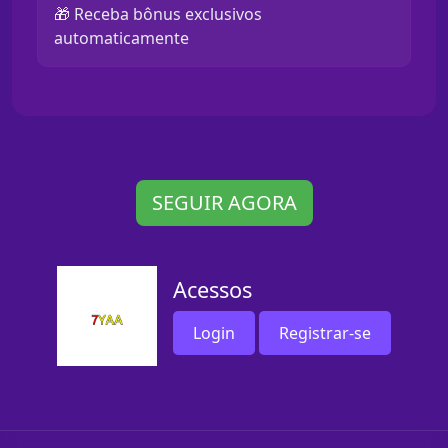
🎁 Receba bônus exclusivos
automaticamente
SEGUIR AGORA
Acessos
Login
Registrar-se