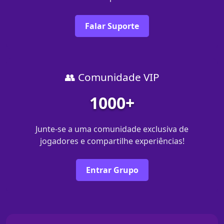
Falar Suporte
👥 Comunidade VIP
1000+
Junte-se a uma comunidade exclusiva de
jogadores e compartilhe experiências!
Entrar Grupo