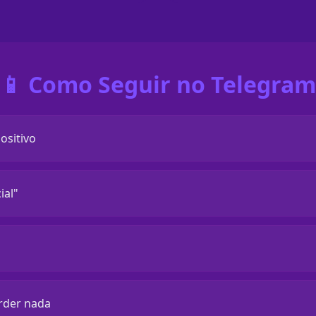
📱 Como Seguir no Telegram
ositivo
ial"
erder nada