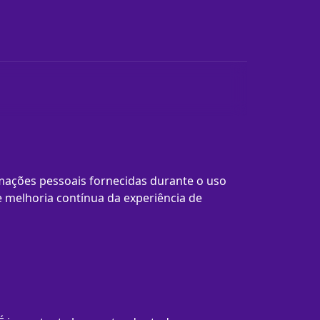
rmações pessoais fornecidas durante o uso
e melhoria contínua da experiência de