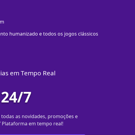
am
nto humanizado e todos os jogos clássicos
cias em Tempo Real
24/7
e todas as novidades, promoções e
Y Plataforma em tempo real!