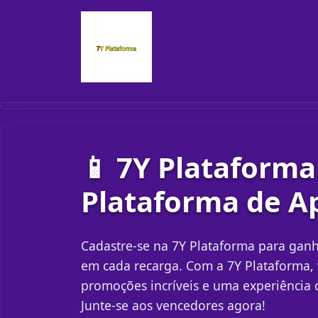
📱 7Y Plataform
Plataforma de A
Cadastre-se na 7Y Plataforma para gan
em cada recarga. Com a 7Y Plataforma, 
promoções incríveis e uma experiência d
Junte-se aos vencedores agora!