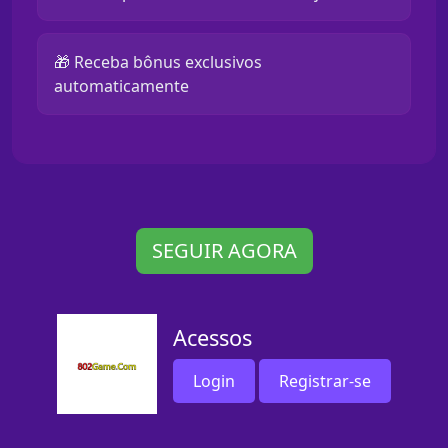
🎁 Receba bônus exclusivos
automaticamente
SEGUIR AGORA
Acessos
Login
Registrar-se