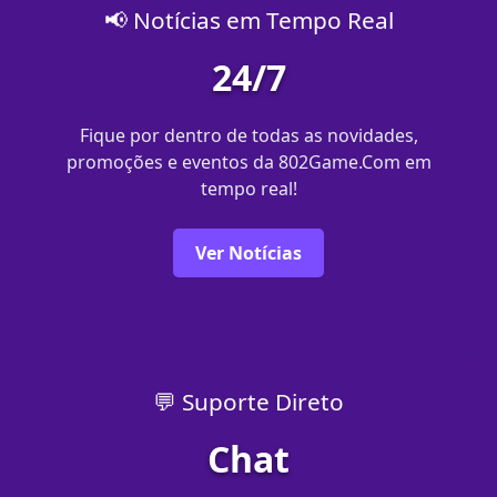
📢 Notícias em Tempo Real
24/7
Fique por dentro de todas as novidades,
promoções e eventos da 802Game.Com em
tempo real!
Ver Notícias
💬 Suporte Direto
Chat