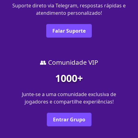
Suporte direto via Telegram, respostas rápidas e
atendimento personalizado!
Falar Suporte
👥 Comunidade VIP
1000+
Junte-se a uma comunidade exclusiva de
jogadores e compartilhe experiências!
Entrar Grupo